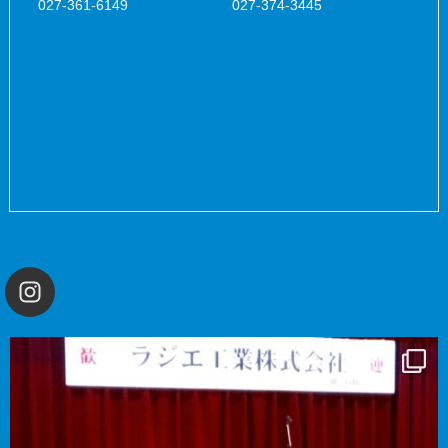
027-361-6149
027-374-3445
radiaindustry