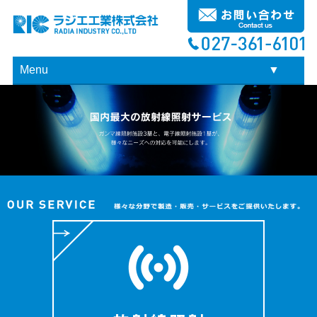
Menu
▼
▼