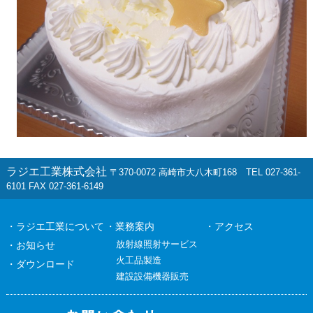
ラジエ工業株式会社
〒370-0072 高崎市大八木町168 TEL 027-361-
6101 FAX 027-361-6149
・ラジエ工業について
・業務案内
・アクセス
放射線照射サービス
・お知らせ
火工品製造
・ダウンロード
建設設備機器販売