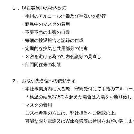
１． 現在実施中の社内対応
・手指のアルコール消毒及び手洗いの励行
・勤務中のマスクの着用
・不要不急の出張の自粛
・毎朝の検温報告と記録の作成
・定期的な換気と共用部分の消毒
・３密を避ける為の社内会議等の見直し
・部門間往来の制限
２． お取引先各位への依頼事項
・本社事業所内に入る際、守衛受付にて手指のアルコー
＊検温の結果37.5℃を超えた場合は入場をお断り致し
・マスクの着用
・ご来社希望の方には、弊社担当へご確認の上、
可能な限り電話又はWeb会議等の検討をお願い致しま