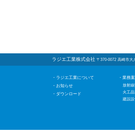
ラジエ工業株式会社
〒370-0072 高崎市大八木
・ラジエ工業について
・業務案
放射線
・お知らせ
火工品
・ダウンロード
建設設